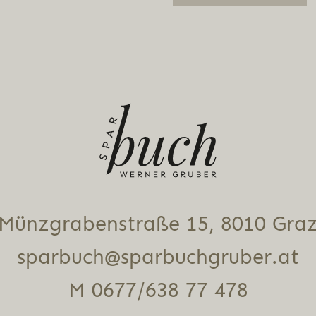
Alternative:
Münz­gra­ben­stra­ße 15, 8010 Gra
sparbuch@sparbuchgruber.at
M 0677/638 77 478