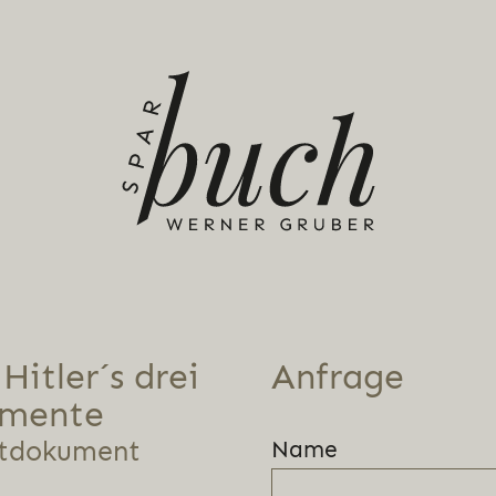
Hitler´s drei
Anfrage
amente
itdokument
Name