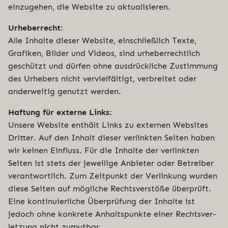
ein­zu­ge­hen, die Website zu aktualisieren.
Urhe­ber­recht:
Alle Inhalte dieser Website, ein­schließ­lich Texte,
Grafiken, Bilder und Videos, sind urhe­ber­recht­lich
geschützt und dürfen ohne aus­drück­li­che Zustim­mung
des Urhebers nicht ver­viel­fäl­tigt, ver­brei­tet oder
ander­wei­tig genutzt werden.
Haftung für externe Links:
Unsere Website enthält Links zu externen Websites
Dritter. Auf den Inhalt dieser ver­link­ten Seiten haben
wir keinen Einfluss. Für die Inhalte der ver­link­ten
Seiten ist stets der jeweilige Anbieter oder Betreiber
ver­ant­wort­lich. Zum Zeitpunkt der Ver­lin­kung wurden
diese Seiten auf mögliche Rechts­ver­stö­ße überprüft.
Eine kon­ti­nu­ier­li­che Über­prü­fung der Inhalte ist
jedoch ohne konkrete Anhalts­punk­te einer Rechts­ver­
let­zung nicht zumutbar.