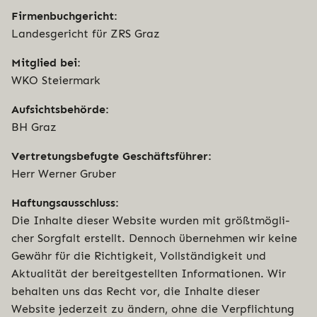
Fir­men­buch­ge­richt:
Lan­des­ge­richt für ZRS Graz
Mitglied bei:
WKO Steiermark
Auf­sichts­be­hör­de:
BH Graz
Ver­tre­tungs­be­fug­te Geschäftsführer:
Herr Werner Gruber
Haf­tungs­aus­schluss:
Die Inhalte dieser Website wurden mit größt­mög­li­
cher Sorgfalt erstellt. Dennoch über­neh­men wir keine
Gewähr für die Rich­tig­keit, Voll­stän­dig­keit und
Aktua­li­tät der bereit­ge­stell­ten Infor­ma­tio­nen. Wir
behalten uns das Recht vor, die Inhalte dieser
Website jederzeit zu ändern, ohne die Ver­pflich­tung