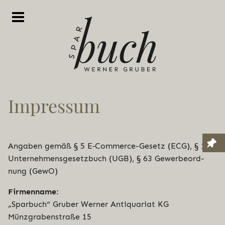
Impressum
Angaben gemäß § 5 E‑Com­mer­ce-Gesetz (ECG), § 14
Unter­neh­mens­ge­setz­buch (UGB), § 63 Gewer­be­ord­
nung (GewO)
Fir­men­na­me:
„Sparbuch“ Gruber Werner Anti­qua­ri­at KG
Münz­gra­ben­stra­ße 15