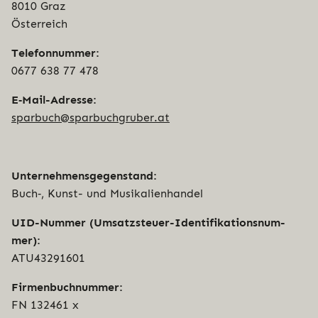
8010 Graz
Österreich
Tele­fon­num­mer:
0677 638 77 478
E‑Mail-Adresse:
sparbuch@sparbuchgruber.at
Unter­neh­mens­ge­gen­stand:
Buch‑, Kunst- und Musikalienhandel
UID-Nummer (Umsatz­steu­er-Iden­ti­fi­ka­ti­ons­num­
mer):
ATU43291601
Fir­men­buch­num­mer:
FN 132461 x