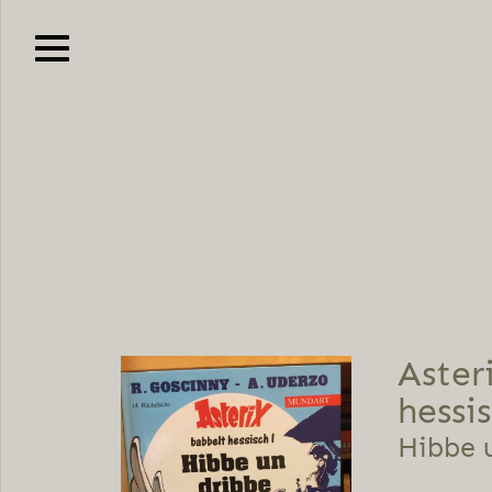
Aster
hessi
Hibbe 