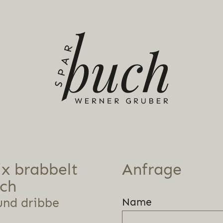
ix brabbelt
Anfrage
sch
und dribbe
Name