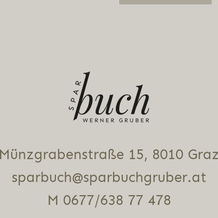
Alternative:
Münz­gra­ben­stra­ße 15, 8010 Gra
sparbuch@sparbuchgruber.at
M 0677/638 77 478