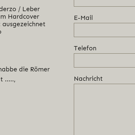
derzo / Leber
um Hardcover
E-Mail
 ausgezeichnet
o
Telefon
 habbe die Römer
Nachricht
.....,