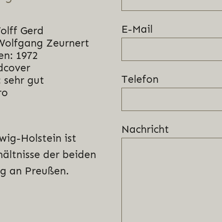
E-Mail
olff Gerd
Wolfgang Zeurnert
en: 1972
dcover
Telefon
 sehr gut
ro
Nachricht
wig-Holstein ist
hältnisse der beiden
ng an Preußen.