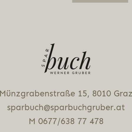
Alternative:
Münz­gra­ben­stra­ße 15, 8010 Gra
sparbuch@sparbuchgruber.at
M 0677/638 77 478