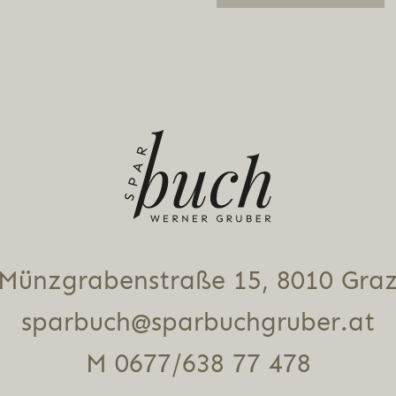
Alternative:
Münz­gra­ben­stra­ße 15, 8010 Gra
sparbuch@sparbuchgruber.at
M 0677/638 77 478