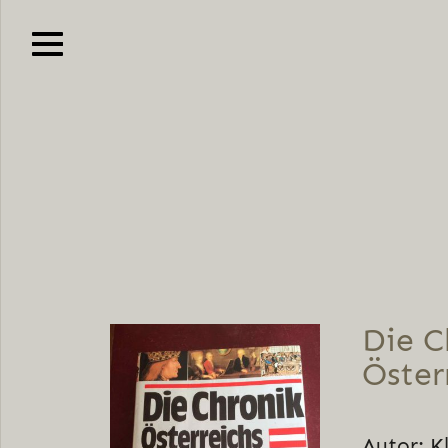
Die C
Öster
Autor: K