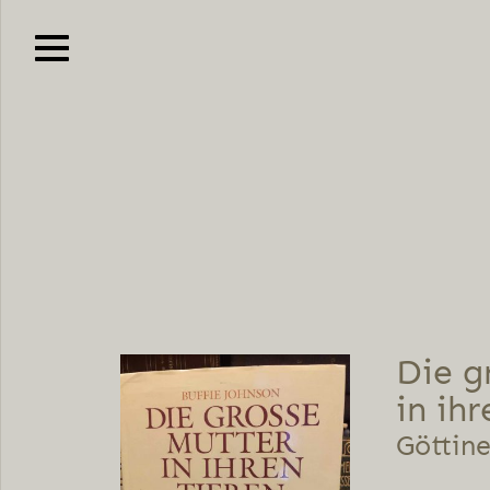
Die g
in ih
Göttine