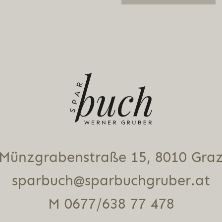
Alternative:
Münz­gra­ben­stra­ße 15, 8010 Gra
sparbuch@sparbuchgruber.at
M 0677/638 77 478