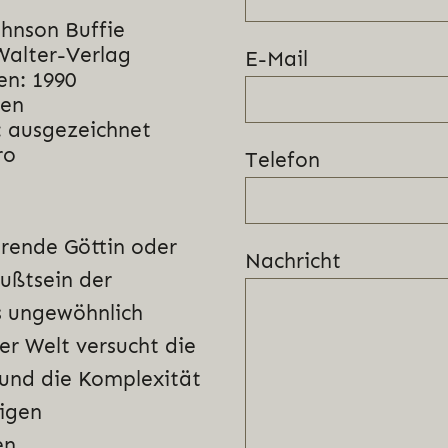
ohnson Buffie
Walter-Verlag
E-Mail
en: 1990
nen
 ausgezeichnet
ro
Telefon
rende Göttin oder
Nachricht
wußtsein der
s ungewöhnlich
ler Welt versucht die
 und die Komplexität
tigen
n.