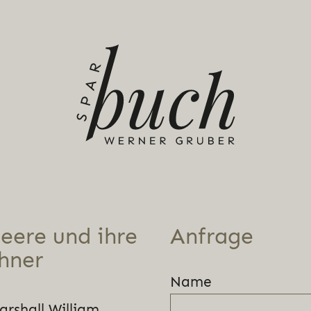
eere und ihre
Anfrage
hner
Name
arshall William