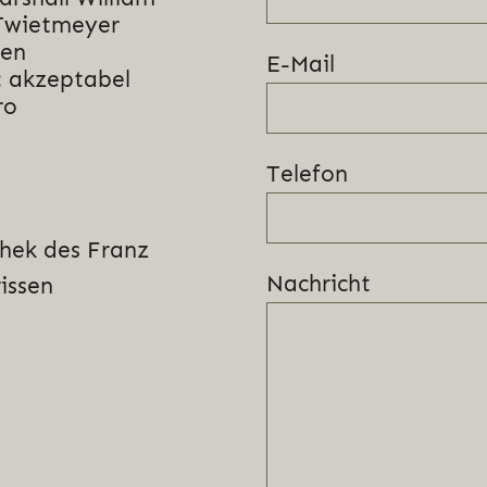
 Twietmeyer
nen
E-Mail
: akzeptabel
ro
Telefon
hek des Franz
Nachricht
rissen