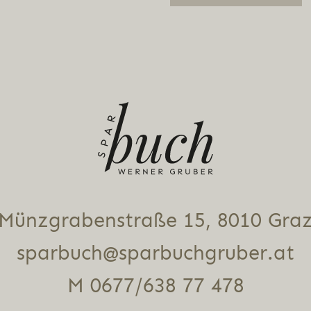
Alternative:
Münz­gra­ben­stra­ße 15, 8010 Gra
sparbuch@sparbuchgruber.at
M 0677/638 77 478