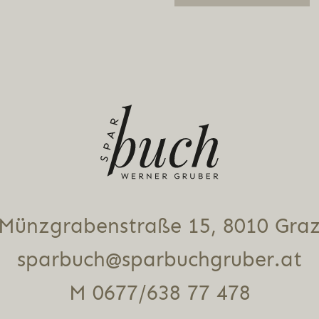
Alternative:
Münz­gra­ben­stra­ße 15, 8010 Gra
sparbuch@sparbuchgruber.at
M 0677/638 77 478