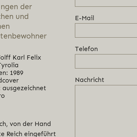
ungen der
chen und
E-Mail
hen
tenbewohner
Telefon
lff Karl Felix
Tyrolia
en: 1989
Nachricht
dcover
 ausgezeichnet
ro
sch, von der Hand
e Reich eingeführt