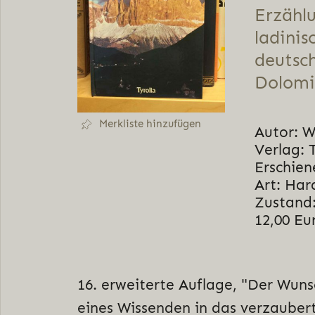
Erzähl
ladinis
deutsc
Dolomi
Merkliste hinzufügen
Autor: Wo
Verlag: 
Erschien
Art: Har
Zustand:
12,00 Eu
16. erweiterte Auflage, "Der Wun
eines Wissenden in das verzaubert