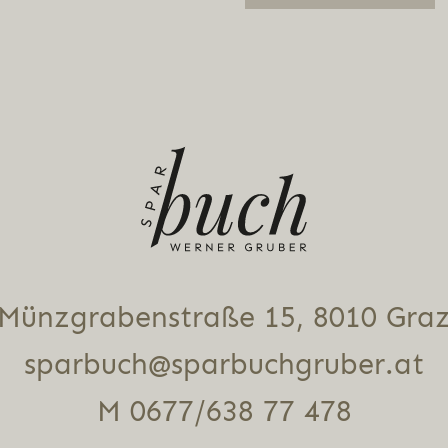
Alternative:
Münz­gra­ben­stra­ße 15, 8010 Gra
sparbuch@sparbuchgruber.at
M 0677/638 77 478