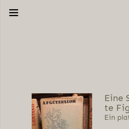
Eine 
te Fi
Ein pl