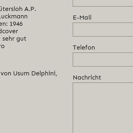
ütersloh A.P.
 Luckmann
E-Mail
en: 1946
dcover
 sehr gut
ro
Telefon
von Usum Delphini,
Nachricht