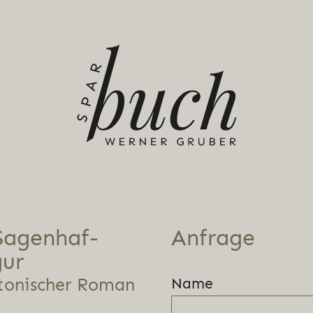
Sagen­haf­
Anfrage
gur
atonischer Roman
Name