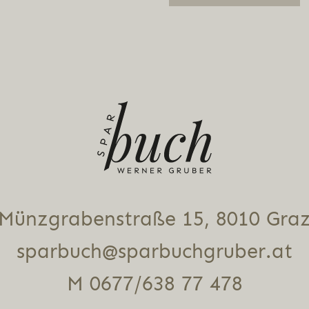
Alternative:
Münz­gra­ben­stra­ße 15, 8010 Gra
sparbuch@sparbuchgruber.at
M 0677/638 77 478