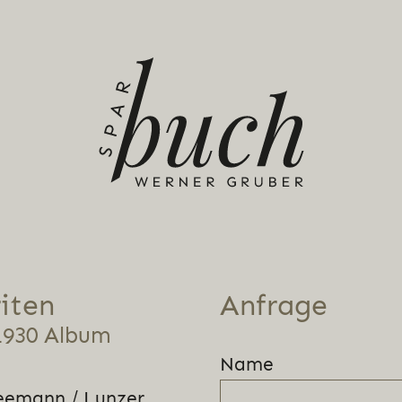
iten
Anfrage
1930 Album
Name
eemann / Lunzer