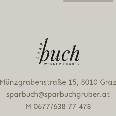
Alternative:
Münz­gra­ben­stra­ße 15, 8010 Gra
sparbuch@sparbuchgruber.at
M 0677/638 77 478