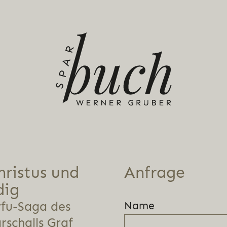
hristus und
Anfrage
dig
rfu-Saga des
Name
schalls Graf