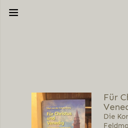
Für C
Vene
Die Ko
Feldmar