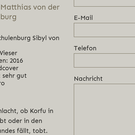
Matthias von der
nburg
E-Mail
chulenburg Sibyl von
Telefon
Wieser
en: 2016
dcover
 sehr gut
Nachricht
ro
lacht, ob Korfu in
bt oder in den
des fällt, tobt.