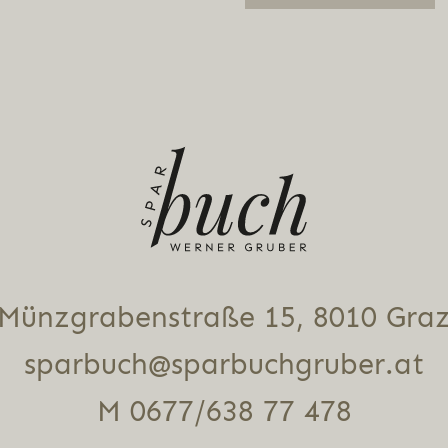
Alternative:
Münz­gra­ben­stra­ße 15, 8010 Gra
sparbuch@sparbuchgruber.at
M 0677/638 77 478