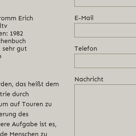
E-Mail
Fromm Erich
dtv
en: 1982
chenbuch
Telefon
 sehr gut
o
Nachricht
rden, das heißt dem
trie durch
sum auf Touren zu
derung des
ere Aufgabe ist es,
nde Menschen zu