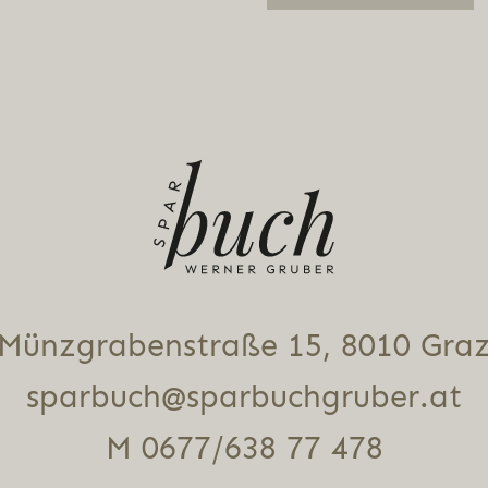
Alternative:
Münz­gra­ben­stra­ße 15, 8010 Gra
sparbuch@sparbuchgruber.at
M 0677/638 77 478