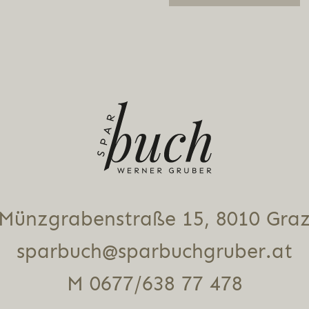
Alternative:
Münz­gra­ben­stra­ße 15, 8010 Gra
sparbuch@sparbuchgruber.at
M 0677/638 77 478