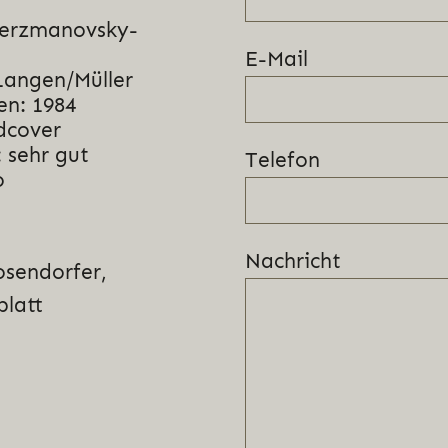
Herzmanovsky-
E-Mail
Langen/Müller
en: 1984
dcover
 sehr gut
Telefon
o
Nachricht
osendorfer,
blatt