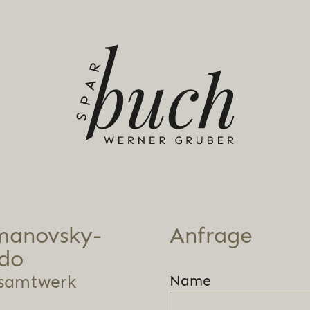
ma­novs­ky-
Anfrage
do
samtwerk
Name