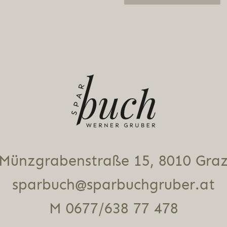
Alternative:
Münz­gra­ben­stra­ße 15, 8010 Gra
sparbuch@sparbuchgruber.at
M 0677/638 77 478