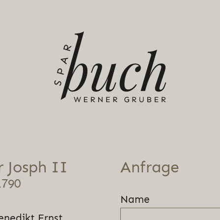
r Josph II
Anfrage
1790
Name
enedikt Ernst