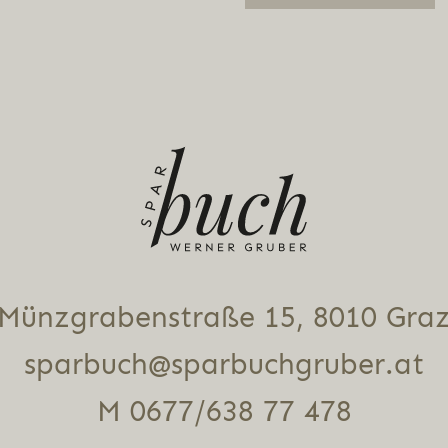
Alternative:
Münz­gra­ben­stra­ße 15, 8010 Gra
sparbuch@sparbuchgruber.at
M 0677/638 77 478