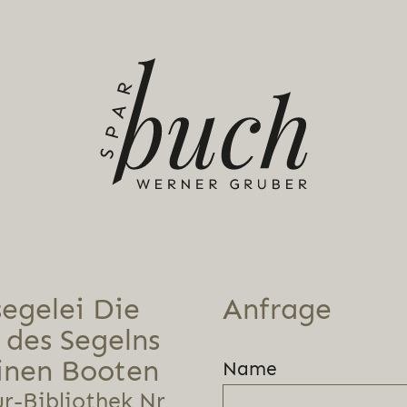
se­ge­lei Die
Anfrage
 des Segelns
einen Booten
Name
r-Bibliothek Nr