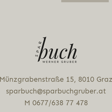
Alternative:
Münz­gra­ben­stra­ße 15, 8010 Gra
sparbuch@sparbuchgruber.at
M 0677/638 77 478