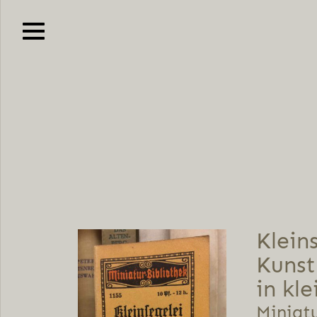
Klein­
Kunst
in kl
Miniatu