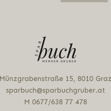
Alternative:
Münz­gra­ben­stra­ße 15, 8010 Gra
sparbuch@sparbuchgruber.at
M 0677/638 77 478