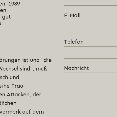
en: 1989
nen
E-Mail
 gut
o
Telefon
edrungen ist und "die
Nachricht
 Wechsel sind", muß
usch und
eine Frau
len Attacken, der
dlichen
rvermerk auf dem