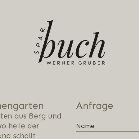
en­gar­ten
Anfrage
ten aus Berg und
o helle der
Name
ng schallt