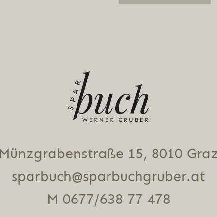
Alternative:
Münz­gra­ben­stra­ße 15, 8010 Gra
sparbuch@sparbuchgruber.at
M 0677/638 77 478