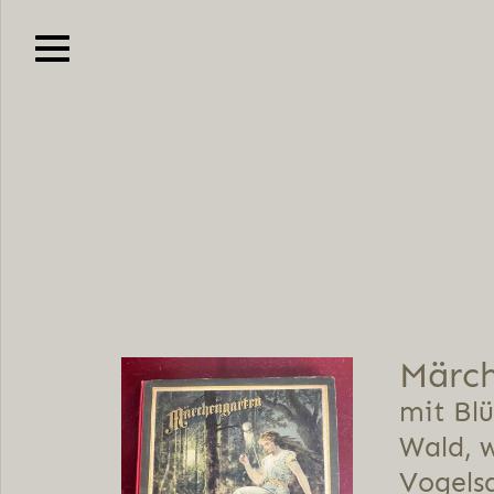
Mär­ch
mit Blü
Wald, w
Vogelsa