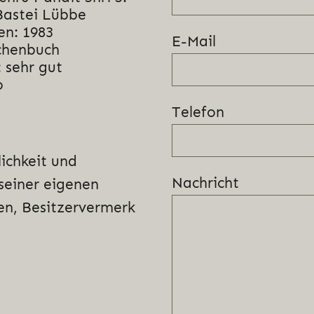
Bastei Lübbe
en: 1983
E-Mail
chenbuch
 sehr gut
o
Telefon
ichkeit und
Nachricht
einer eigenen
en, Besitzervermerk