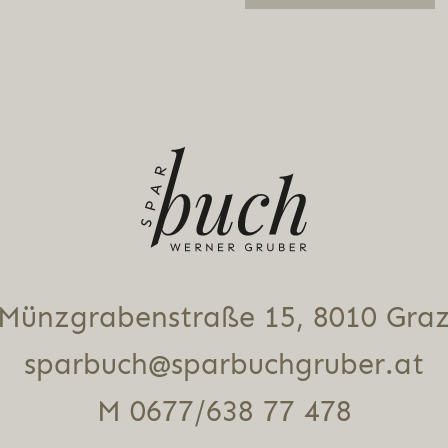
Alternative:
Münz­gra­ben­stra­ße 15, 8010 Gra
sparbuch@sparbuchgruber.at
M 0677/638 77 478