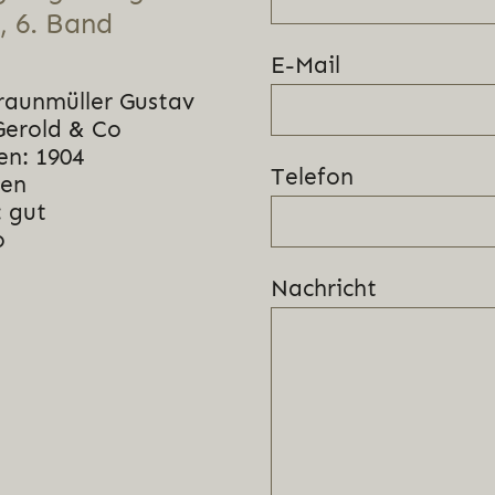
, 6. Band
E-Mail
raunmüller Gustav
Gerold & Co
en: 1904
Telefon
nen
 gut
o
Nachricht