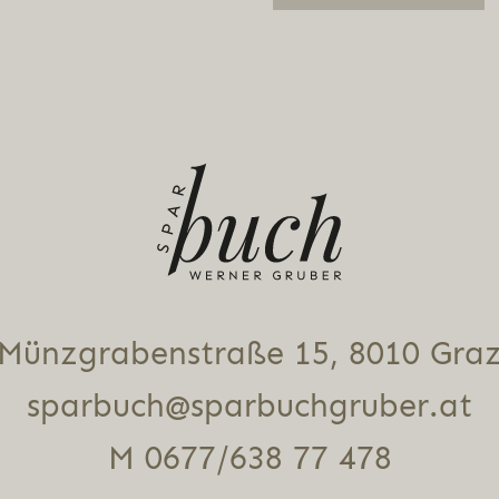
Alternative:
Münz­gra­ben­stra­ße 15, 8010 Gra
sparbuch@sparbuchgruber.at
M 0677/638 77 478