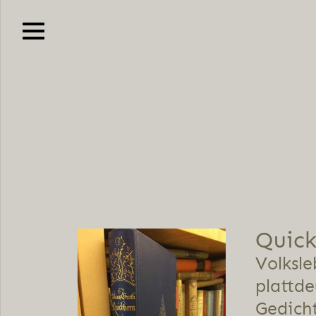
Quick
Volksle
plattde
Gedich