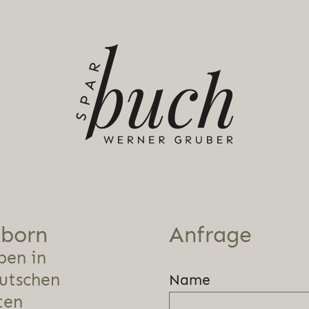
born
Anfrage
ben in
utschen
Name
ten