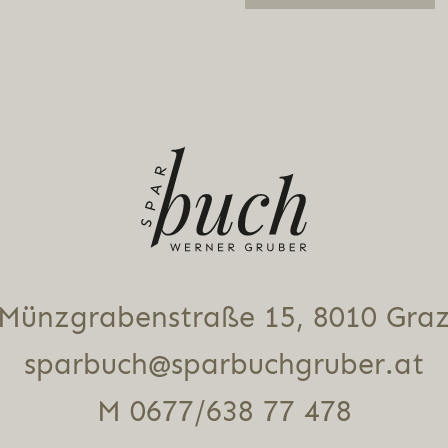
Alternative:
Münz­gra­ben­stra­ße 15, 8010 Gra
sparbuch@sparbuchgruber.at
M 0677/638 77 478