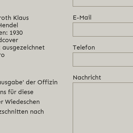
E-Mail
roth Klaus
Hendel
en: 1930
dcover
Telefon
 ausgezeichnet
ro
Nachricht
ausgabe' der Offizin
ns für diese
er Wiedeschen
zschnitten nach