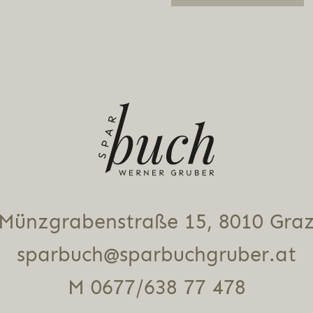
Alternative:
Münz­gra­ben­stra­ße 15, 8010 Gra
sparbuch@sparbuchgruber.at
M 0677/638 77 478