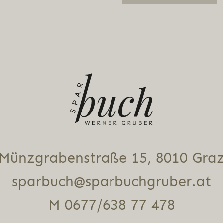
Alternative:
Münz­gra­ben­stra­ße 15, 8010 Gra
sparbuch@sparbuchgruber.at
M 0677/638 77 478