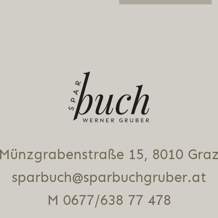
Alternative:
Münz­gra­ben­stra­ße 15, 8010 Gra
sparbuch@sparbuchgruber.at
M 0677/638 77 478