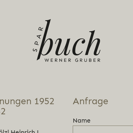
­nun­gen 1952
Anfrage
82
Name
lzl Heinrich J.