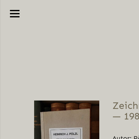
Zeich
— 19
Autor: Pö